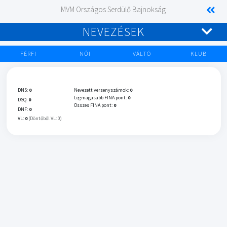
MVM Országos Serdülő Bajnokság
NEVEZÉSEK
FÉRFI
NŐI
VÁLTÓ
KLUB
DNS:
0
Nevezett versenyszámok:
0
Legmagasabb FINA pont:
0
DSQ:
0
Összes FINA pont:
0
DNF:
0
VL:
0
(Döntőből VL: 0)