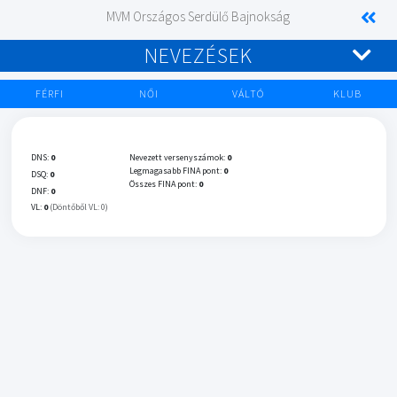
MVM Országos Serdülő Bajnokság
NEVEZÉSEK
FÉRFI
NŐI
VÁLTÓ
KLUB
DNS:
0
Nevezett versenyszámok:
0
Legmagasabb FINA pont:
0
DSQ:
0
Összes FINA pont:
0
DNF:
0
VL:
0
(Döntőből VL: 0)