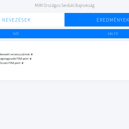
MVM Országos Serdülő Bajnokság
NEVEZÉSEK
EREDMÉNYE
NŐI
VÁLTÓ
Nevezett versenyszámok:
0
Legmagasabb FINA pont:
0
Összes FINA pont:
0