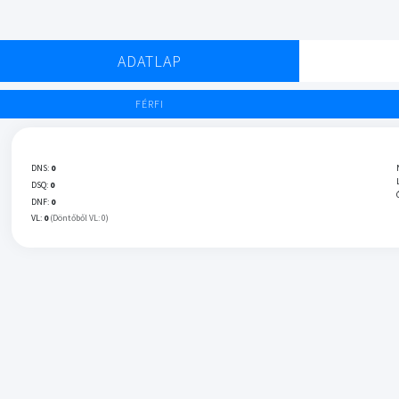
ADATLAP
FÉRFI
DNS:
0
DSQ:
0
DNF:
0
VL:
0
(Döntőből VL: 0)