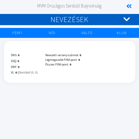
MVM Országos Serdülő Bajnokság
NEVEZÉSEK
FÉRFI
NŐI
VÁLTÓ
KLUB
DNS:
0
Nevezett versenyszámok:
0
Legmagasabb FINA pont:
0
DSQ:
0
Összes FINA pont:
0
DNF:
0
VL:
0
(Döntőből VL: 0)