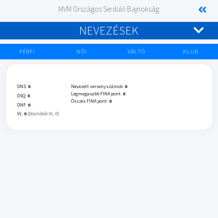
MVM Országos Serdülő Bajnokság
NEVEZÉSEK
FÉRFI
NŐI
VÁLTÓ
KLUB
DNS:
0
Nevezett versenyszámok:
0
Legmagasabb FINA pont:
0
DSQ:
0
Összes FINA pont:
0
DNF:
0
VL:
0
(Döntőből VL: 0)