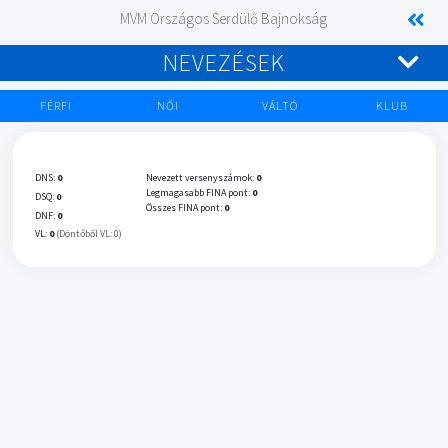
MVM Országos Serdülő Bajnokság
NEVEZÉSEK
FÉRFI
NŐI
VÁLTÓ
KLUB
DNS:
0
Nevezett versenyszámok:
0
Legmagasabb FINA pont:
0
DSQ:
0
Összes FINA pont:
0
DNF:
0
VL:
0
(Döntőből VL: 0)