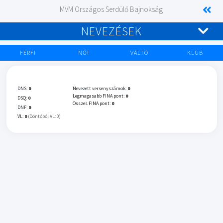
MVM Országos Serdülő Bajnokság
NEVEZÉSEK
FÉRFI
NŐI
VÁLTÓ
KLUB
DNS:
0
Nevezett versenyszámok:
0
Legmagasabb FINA pont:
0
DSQ:
0
Összes FINA pont:
0
DNF:
0
VL:
0
(Döntőből VL: 0)