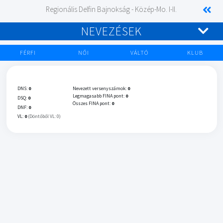
Regionális Delfin Bajnokság - Közép-Mo. I-II.
NEVEZÉSEK
FÉRFI
NŐI
VÁLTÓ
KLUB
DNS:
0
Nevezett versenyszámok:
0
Legmagasabb FINA pont:
0
DSQ:
0
Összes FINA pont:
0
DNF:
0
VL:
0
(Döntőből VL: 0)