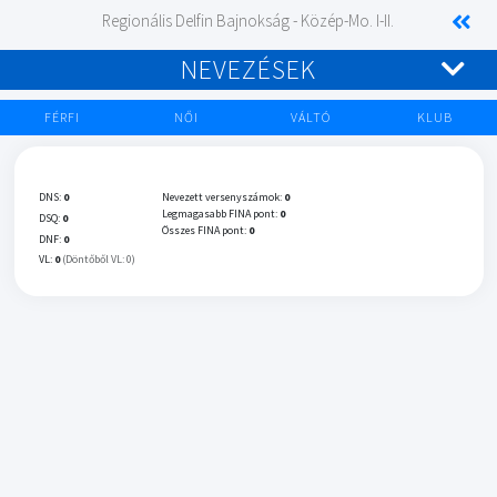
Regionális Delfin Bajnokság - Közép-Mo. I-II.
NEVEZÉSEK
FÉRFI
NŐI
VÁLTÓ
KLUB
DNS:
0
Nevezett versenyszámok:
0
Legmagasabb FINA pont:
0
DSQ:
0
Összes FINA pont:
0
DNF:
0
VL:
0
(Döntőből VL: 0)