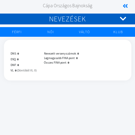
Cápa Országos Bajnokság
NEVEZÉSEK
FÉRFI
NŐI
VÁLTÓ
KLUB
DNS:
0
Nevezett versenyszámok:
0
Legmagasabb FINA pont:
0
DSQ:
0
Összes FINA pont:
0
DNF:
0
VL:
0
(Döntőből VL: 0)