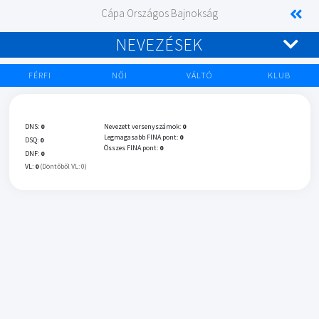
Cápa Országos Bajnokság
NEVEZÉSEK
FÉRFI
NŐI
VÁLTÓ
KLUB
DNS:
0
Nevezett versenyszámok:
0
Legmagasabb FINA pont:
0
DSQ:
0
Összes FINA pont:
0
DNF:
0
VL:
0
(Döntőből VL: 0)