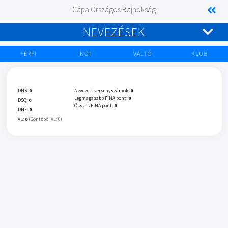
Cápa Országos Bajnokság
NEVEZÉSEK
FÉRFI
NŐI
VÁLTÓ
KLUB
DNS:
0
Nevezett versenyszámok:
0
Legmagasabb FINA pont:
0
DSQ:
0
Összes FINA pont:
0
DNF:
0
VL:
0
(Döntőből VL: 0)