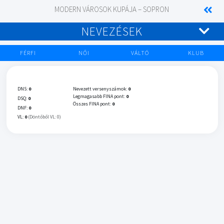
MODERN VÁROSOK KUPÁJA – SOPRON
NEVEZÉSEK
FÉRFI
NŐI
VÁLTÓ
KLUB
DNS:
0
Nevezett versenyszámok:
0
Legmagasabb FINA pont:
0
DSQ:
0
Összes FINA pont:
0
DNF:
0
VL:
0
(Döntőből VL: 0)