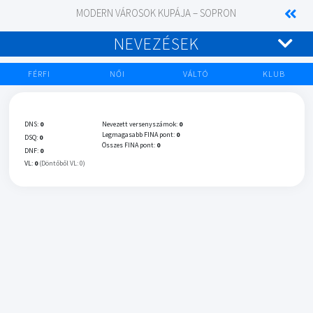
MODERN VÁROSOK KUPÁJA – SOPRON
NEVEZÉSEK
FÉRFI
NŐI
VÁLTÓ
KLUB
DNS:
0
Nevezett versenyszámok:
0
Legmagasabb FINA pont:
0
DSQ:
0
Összes FINA pont:
0
DNF:
0
VL:
0
(Döntőből VL: 0)