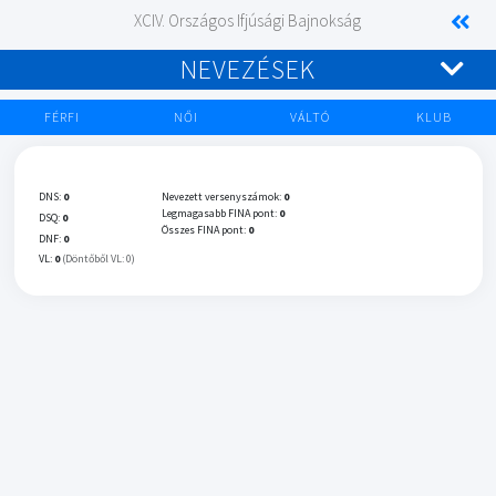
XCIV. Országos Ifjúsági Bajnokság
NEVEZÉSEK
FÉRFI
NŐI
VÁLTÓ
KLUB
DNS:
0
Nevezett versenyszámok:
0
Legmagasabb FINA pont:
0
DSQ:
0
Összes FINA pont:
0
DNF:
0
VL:
0
(Döntőből VL: 0)