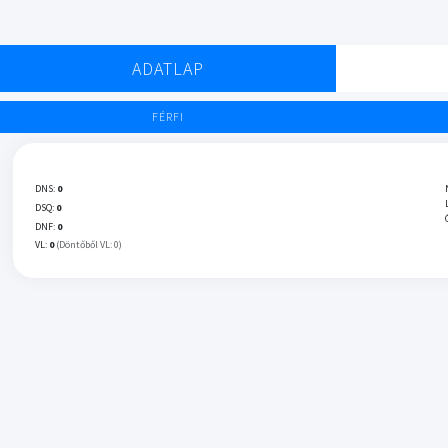
ADATLAP
FÉRFI
DNS:
0
DSQ:
0
DNF:
0
VL:
0
(Döntőből VL: 0)