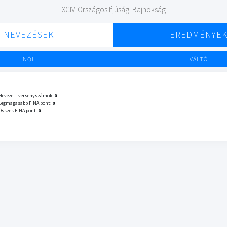
XCIV. Országos Ifjúsági Bajnokság
NEVEZÉSEK
EREDMÉNYE
NŐI
VÁLTÓ
Nevezett versenyszámok:
0
Legmagasabb FINA pont:
0
Összes FINA pont:
0