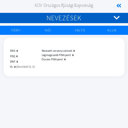
XCIV. Országos Ifjúsági Bajnokság
NEVEZÉSEK
FÉRFI
NŐI
VÁLTÓ
KLUB
DNS:
0
Nevezett versenyszámok:
0
Legmagasabb FINA pont:
0
DSQ:
0
Összes FINA pont:
0
DNF:
0
VL:
0
(Döntőből VL: 0)