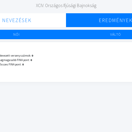
XCIV. Országos Ifjúsági Bajnokság
NEVEZÉSEK
EREDMÉNYE
NŐI
VÁLTÓ
Nevezett versenyszámok:
0
Legmagasabb FINA pont:
0
Összes FINA pont:
0