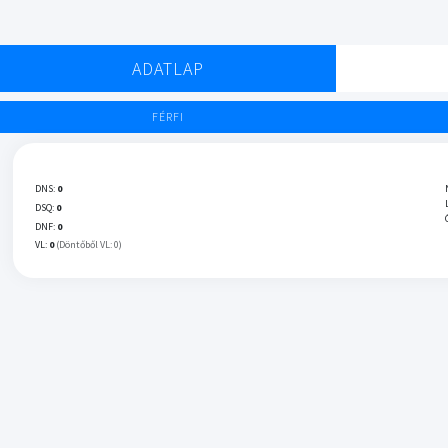
ADATLAP
FÉRFI
DNS:
0
DSQ:
0
DNF:
0
VL:
0
(Döntőből VL: 0)