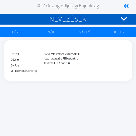
XCIV. Országos Ifjúsági Bajnokság
NEVEZÉSEK
FÉRFI
NŐI
VÁLTÓ
KLUB
DNS:
0
Nevezett versenyszámok:
0
Legmagasabb FINA pont:
0
DSQ:
0
Összes FINA pont:
0
DNF:
0
VL:
0
(Döntőből VL: 0)