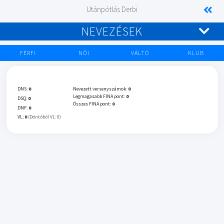
Utánpótlás Derbi
NEVEZÉSEK
FÉRFI
NŐI
VÁLTÓ
KLUB
DNS:
0
Nevezett versenyszámok:
0
Legmagasabb FINA pont:
0
DSQ:
0
Összes FINA pont:
0
DNF:
0
VL:
0
(Döntőből VL: 0)