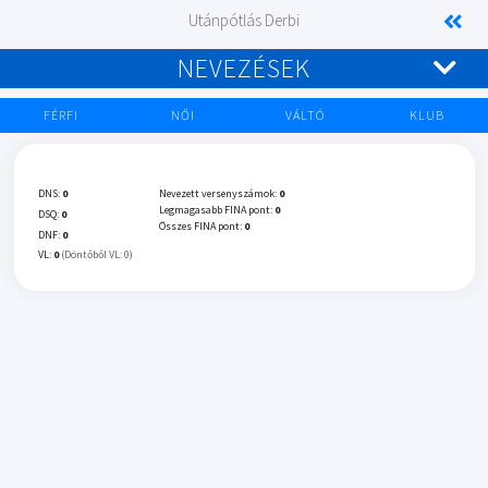
Utánpótlás Derbi
NEVEZÉSEK
FÉRFI
NŐI
VÁLTÓ
KLUB
DNS:
0
Nevezett versenyszámok:
0
Legmagasabb FINA pont:
0
DSQ:
0
Összes FINA pont:
0
DNF:
0
VL:
0
(Döntőből VL: 0)