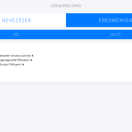
Utánpótlás Derbi
NEVEZÉSEK
EREDMÉNYE
NŐI
VÁLTÓ
Nevezett versenyszámok:
0
Legmagasabb FINA pont:
0
Összes FINA pont:
0