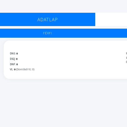
ADATLAP
FÉRFI
DNS:
0
DSQ:
0
DNF:
0
VL:
0
(Döntőből VL: 0)