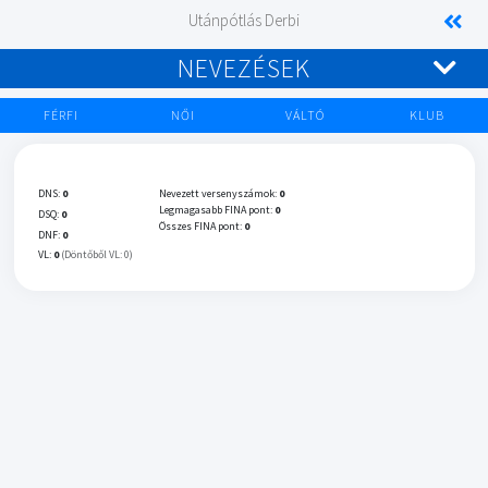
Utánpótlás Derbi
NEVEZÉSEK
FÉRFI
NŐI
VÁLTÓ
KLUB
DNS:
0
Nevezett versenyszámok:
0
Legmagasabb FINA pont:
0
DSQ:
0
Összes FINA pont:
0
DNF:
0
VL:
0
(Döntőből VL: 0)