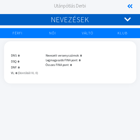
Utánpótlás Derbi
NEVEZÉSEK
FÉRFI
NŐI
VÁLTÓ
KLUB
DNS:
0
Nevezett versenyszámok:
0
Legmagasabb FINA pont:
0
DSQ:
0
Összes FINA pont:
0
DNF:
0
VL:
0
(Döntőből VL: 0)