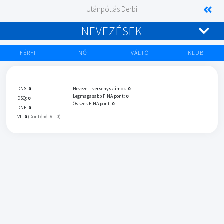
Utánpótlás Derbi
NEVEZÉSEK
FÉRFI
NŐI
VÁLTÓ
KLUB
DNS:
0
Nevezett versenyszámok:
0
Legmagasabb FINA pont:
0
DSQ:
0
Összes FINA pont:
0
DNF:
0
VL:
0
(Döntőből VL: 0)