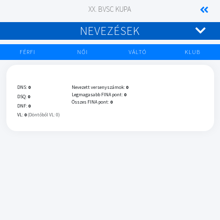
XX. BVSC KUPA
NEVEZÉSEK
FÉRFI
NŐI
VÁLTÓ
KLUB
DNS:
0
Nevezett versenyszámok:
0
Legmagasabb FINA pont:
0
DSQ:
0
Összes FINA pont:
0
DNF:
0
VL:
0
(Döntőből VL: 0)