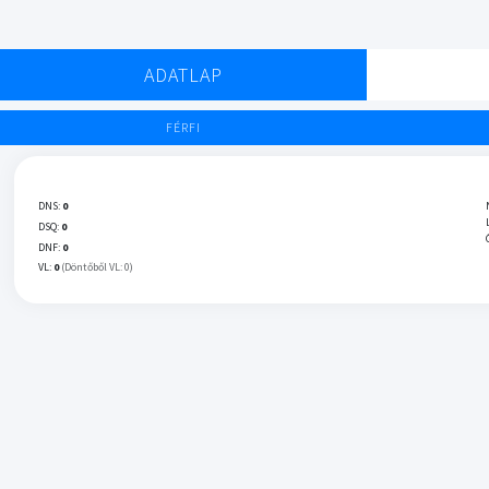
ADATLAP
FÉRFI
DNS:
0
DSQ:
0
DNF:
0
VL:
0
(Döntőből VL: 0)