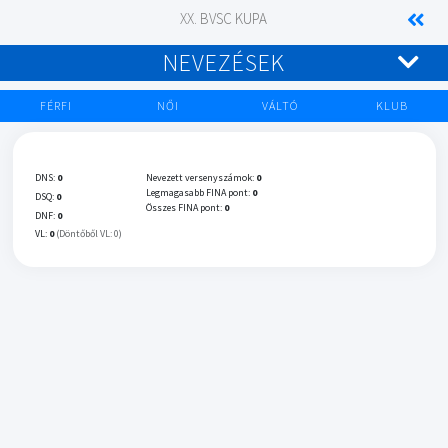
XX. BVSC KUPA
NEVEZÉSEK
FÉRFI
NŐI
VÁLTÓ
KLUB
DNS:
0
Nevezett versenyszámok:
0
Legmagasabb FINA pont:
0
DSQ:
0
Összes FINA pont:
0
DNF:
0
VL:
0
(Döntőből VL: 0)