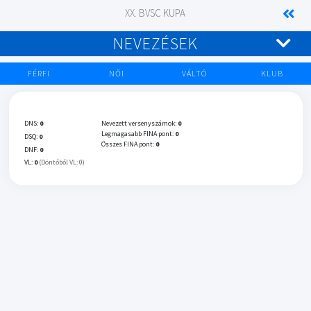
XX. BVSC KUPA
NEVEZÉSEK
FÉRFI
NŐI
VÁLTÓ
KLUB
DNS:
0
Nevezett versenyszámok:
0
Legmagasabb FINA pont:
0
DSQ:
0
Összes FINA pont:
0
DNF:
0
VL:
0
(Döntőből VL: 0)