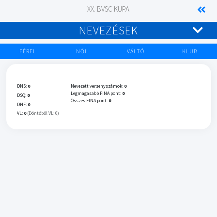
XX. BVSC KUPA
NEVEZÉSEK
FÉRFI
NŐI
VÁLTÓ
KLUB
DNS:
0
Nevezett versenyszámok:
0
Legmagasabb FINA pont:
0
DSQ:
0
Összes FINA pont:
0
DNF:
0
VL:
0
(Döntőből VL: 0)