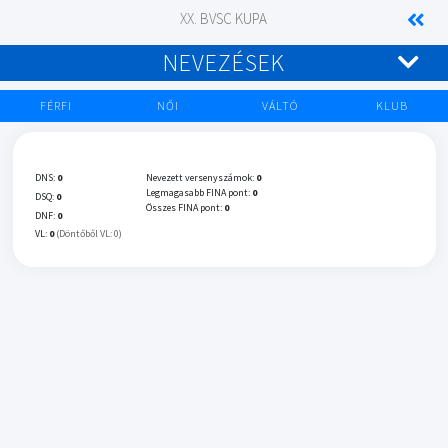
XX. BVSC KUPA
NEVEZÉSEK
FÉRFI
NŐI
VÁLTÓ
KLUB
DNS:
0
Nevezett versenyszámok:
0
Legmagasabb FINA pont:
0
DSQ:
0
Összes FINA pont:
0
DNF:
0
VL:
0
(Döntőből VL: 0)