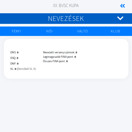
XX. BVSC KUPA
NEVEZÉSEK
FÉRFI
NŐI
VÁLTÓ
KLUB
DNS:
0
Nevezett versenyszámok:
0
Legmagasabb FINA pont:
0
DSQ:
0
Összes FINA pont:
0
DNF:
0
VL:
0
(Döntőből VL: 0)