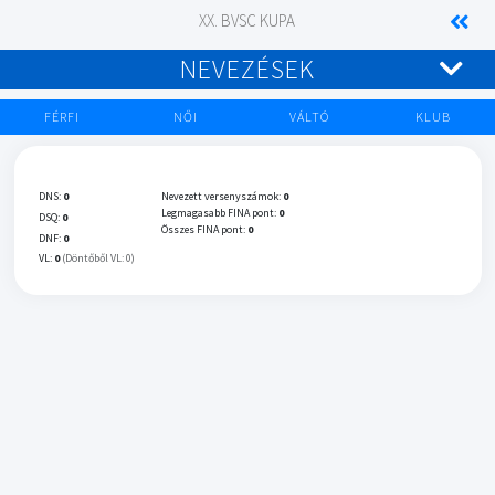
XX. BVSC KUPA
NEVEZÉSEK
FÉRFI
NŐI
VÁLTÓ
KLUB
DNS:
0
Nevezett versenyszámok:
0
Legmagasabb FINA pont:
0
DSQ:
0
Összes FINA pont:
0
DNF:
0
VL:
0
(Döntőből VL: 0)