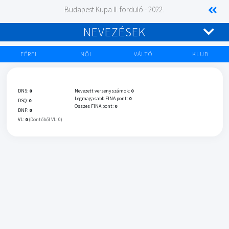
Budapest Kupa II. forduló - 2022.
NEVEZÉSEK
FÉRFI
NŐI
VÁLTÓ
KLUB
DNS:
0
Nevezett versenyszámok:
0
Legmagasabb FINA pont:
0
DSQ:
0
Összes FINA pont:
0
DNF:
0
VL:
0
(Döntőből VL: 0)