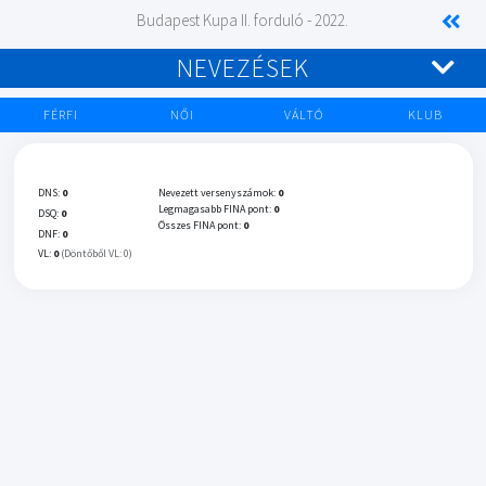
Budapest Kupa II. forduló - 2022.
NEVEZÉSEK
FÉRFI
NŐI
VÁLTÓ
KLUB
DNS:
0
Nevezett versenyszámok:
0
Legmagasabb FINA pont:
0
DSQ:
0
Összes FINA pont:
0
DNF:
0
VL:
0
(Döntőből VL: 0)