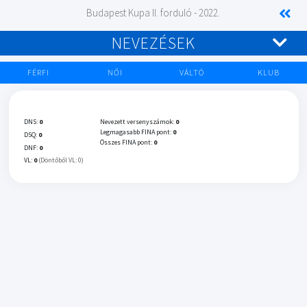
Budapest Kupa II. forduló - 2022.
NEVEZÉSEK
FÉRFI
NŐI
VÁLTÓ
KLUB
DNS:
0
Nevezett versenyszámok:
0
Legmagasabb FINA pont:
0
DSQ:
0
Összes FINA pont:
0
DNF:
0
VL:
0
(Döntőből VL: 0)