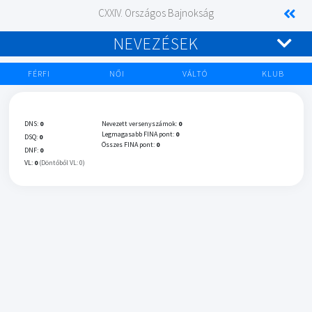
CXXIV. Országos Bajnokság
NEVEZÉSEK
FÉRFI
NŐI
VÁLTÓ
KLUB
DNS:
0
Nevezett versenyszámok:
0
Legmagasabb FINA pont:
0
DSQ:
0
Összes FINA pont:
0
DNF:
0
VL:
0
(Döntőből VL: 0)