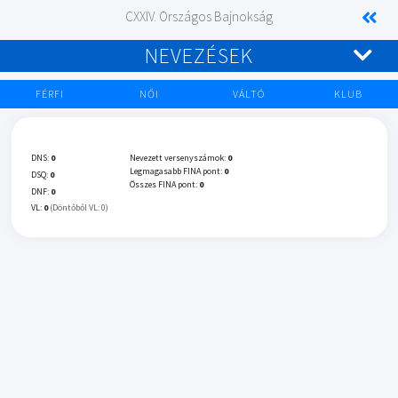
CXXIV. Országos Bajnokság
NEVEZÉSEK
FÉRFI
NŐI
VÁLTÓ
KLUB
DNS:
0
Nevezett versenyszámok:
0
Legmagasabb FINA pont:
0
DSQ:
0
Összes FINA pont:
0
DNF:
0
VL:
0
(Döntőből VL: 0)