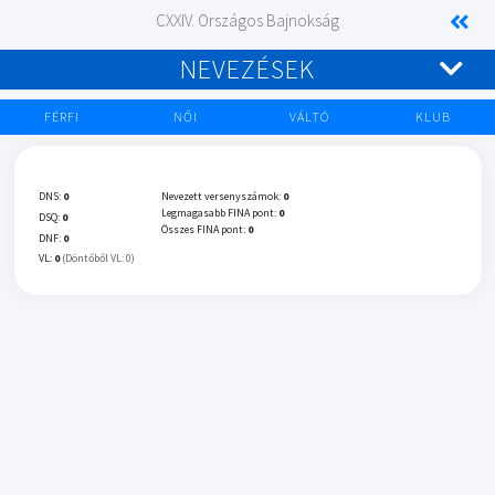
CXXIV. Országos Bajnokság
NEVEZÉSEK
FÉRFI
NŐI
VÁLTÓ
KLUB
DNS:
0
Nevezett versenyszámok:
0
Legmagasabb FINA pont:
0
DSQ:
0
Összes FINA pont:
0
DNF:
0
VL:
0
(Döntőből VL: 0)