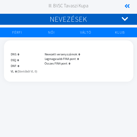
III. BVSC Tavaszi Kupa
NEVEZÉSEK
FÉRFI
NŐI
VÁLTÓ
KLUB
DNS:
0
Nevezett versenyszámok:
0
Legmagasabb FINA pont:
0
DSQ:
0
Összes FINA pont:
0
DNF:
0
VL:
0
(Döntőből VL: 0)