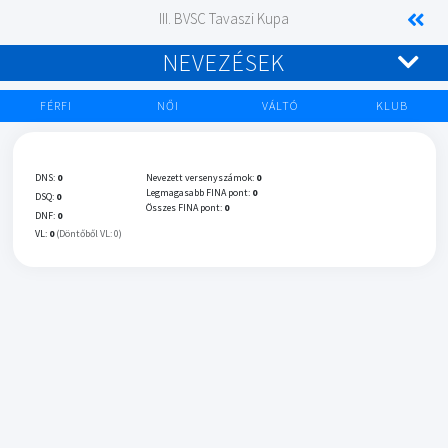
III. BVSC Tavaszi Kupa
NEVEZÉSEK
FÉRFI
NŐI
VÁLTÓ
KLUB
DNS:
0
Nevezett versenyszámok:
0
Legmagasabb FINA pont:
0
DSQ:
0
Összes FINA pont:
0
DNF:
0
VL:
0
(Döntőből VL: 0)