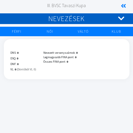
III. BVSC Tavaszi Kupa
NEVEZÉSEK
FÉRFI
NŐI
VÁLTÓ
KLUB
DNS:
0
Nevezett versenyszámok:
0
Legmagasabb FINA pont:
0
DSQ:
0
Összes FINA pont:
0
DNF:
0
VL:
0
(Döntőből VL: 0)