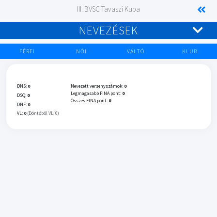
III. BVSC Tavaszi Kupa
NEVEZÉSEK
FÉRFI
NŐI
VÁLTÓ
KLUB
DNS:
0
Nevezett versenyszámok:
0
Legmagasabb FINA pont:
0
DSQ:
0
Összes FINA pont:
0
DNF:
0
VL:
0
(Döntőből VL: 0)