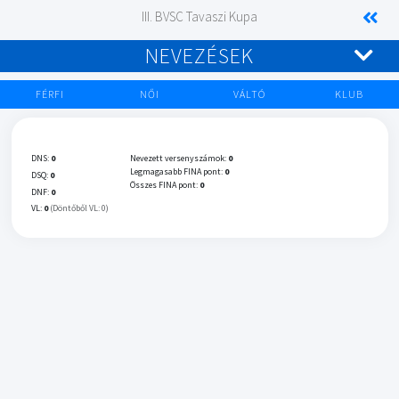
III. BVSC Tavaszi Kupa
NEVEZÉSEK
FÉRFI
NŐI
VÁLTÓ
KLUB
DNS:
0
Nevezett versenyszámok:
0
Legmagasabb FINA pont:
0
DSQ:
0
Összes FINA pont:
0
DNF:
0
VL:
0
(Döntőből VL: 0)