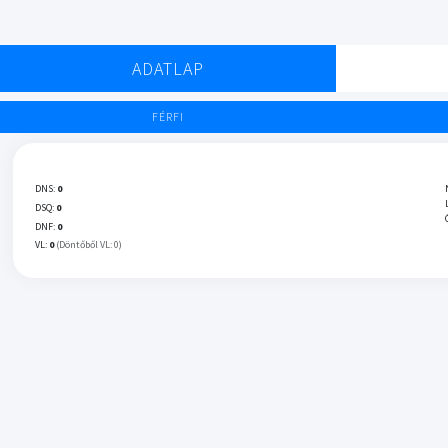
ADATLAP
FÉRFI
DNS:
0
DSQ:
0
DNF:
0
VL:
0
(Döntőből VL: 0)