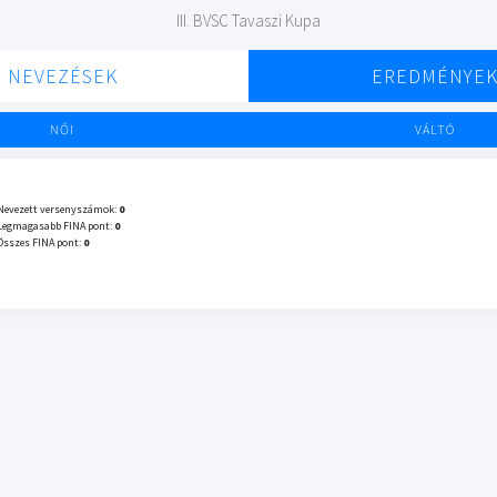
III. BVSC Tavaszi Kupa
NEVEZÉSEK
EREDMÉNYE
NŐI
VÁLTÓ
Nevezett versenyszámok:
0
Legmagasabb FINA pont:
0
Összes FINA pont:
0