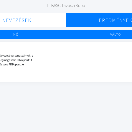
III. BVSC Tavaszi Kupa
NEVEZÉSEK
EREDMÉNYE
NŐI
VÁLTÓ
Nevezett versenyszámok:
0
Legmagasabb FINA pont:
0
Összes FINA pont:
0