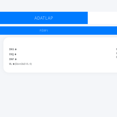
ADATLAP
FÉRFI
DNS:
0
DSQ:
0
DNF:
0
VL:
0
(Döntőből VL: 0)