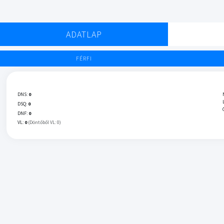
ADATLAP
FÉRFI
DNS:
0
DSQ:
0
DNF:
0
VL:
0
(Döntőből VL: 0)