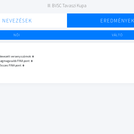
III. BVSC Tavaszi Kupa
NEVEZÉSEK
EREDMÉNYE
NŐI
VÁLTÓ
Nevezett versenyszámok:
0
Legmagasabb FINA pont:
0
Összes FINA pont:
0