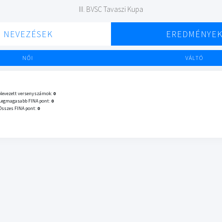
III. BVSC Tavaszi Kupa
NEVEZÉSEK
EREDMÉNYE
NŐI
VÁLTÓ
Nevezett versenyszámok:
0
Legmagasabb FINA pont:
0
Összes FINA pont:
0