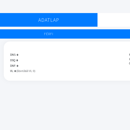
ADATLAP
FÉRFI
DNS:
0
DSQ:
0
DNF:
0
VL:
0
(Döntőből VL: 0)