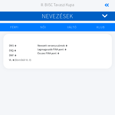
III. BVSC Tavaszi Kupa
NEVEZÉSEK
FÉRFI
NŐI
VÁLTÓ
KLUB
DNS:
0
Nevezett versenyszámok:
0
Legmagasabb FINA pont:
0
DSQ:
0
Összes FINA pont:
0
DNF:
0
VL:
0
(Döntőből VL: 0)