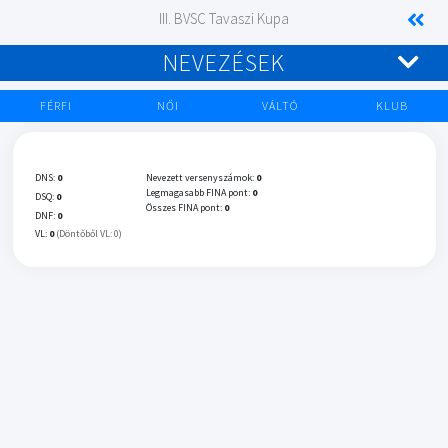
III. BVSC Tavaszi Kupa
NEVEZÉSEK
FÉRFI
NŐI
VÁLTÓ
KLUB
DNS:
0
Nevezett versenyszámok:
0
Legmagasabb FINA pont:
0
DSQ:
0
Összes FINA pont:
0
DNF:
0
VL:
0
(Döntőből VL: 0)